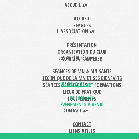
ACCUEIL
▴
▾
ACCUEIL
SÉANCES
L'ASSOCIATION
▴
▾
PRÉSENTATION
ORGANISATION DU CLUB
LES ACTIVITÉS
▴
▾
COMMENT ADHÉRER
SÉANCES DE MN & MN SANTÉ
TECHNIQUE DE LA MN ET SES BIENFAITS
VIE DU CLUB
▴
▾
SÉANCES SPÉCIFIQUES ET FORMATIONS
LIEUX DE PRATIQUE
ACTUALITÉS
ÉQUIPEMENTS
ÉVÈNEMENTS À VENIR
CONTACT
▴
▾
CONTACT
LIENS UTILES